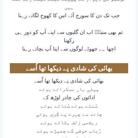
ہیں
جب تک دن کا سورج آئے اس کا کھوج لگاتے رہنا
تم بھی منیرؔ اب ان گلیوں سے اپنے آپ کو دور ہی
رکھنا
اچھا ہے جھوٹے لوگوں سے اپنا آپ بچاتے رہنا
بھائی کی شادی پے دیکھا تھا اُسے
بھائی کی شادی پے دیکھا تھا اُسے
پہلی بار مسکراتے ہوئے
ادائوں کی چادر اوڑھ کے
سُنتے ہوئے سُناتے ہوئے
چاند سے چہرے پے گِری ہوئی
ریشمی زلف ہٹاتے ہوئے
رُباب خوشی کے چھیڑے ہوئے