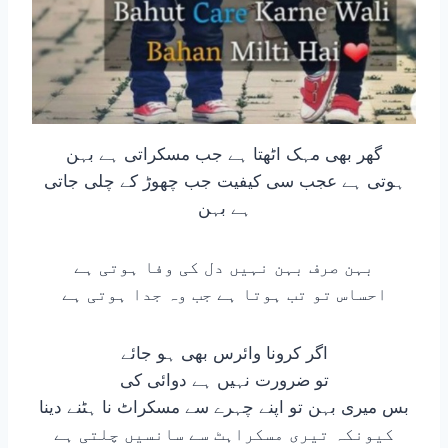
گھر بھی مہک اٹھتا ہے جب مسکراتی ہے بہن
ہوتی ہے عجب سی کیفیت جب چھوڑ کے چلی جاتی
ہے بہن
بہن صرف بہن نہیں دل کی وفا ہوتی ہے
احساس تو تب ہوتا ہے جب وہ جدا ہوتی ہے
اگر کرونا وائرس بھی ہو جائے
تو ضرورت نہیں ہے دوائی کی
بس میری بہن تو اپنے چہرے سے مسکراٹ نا ہٹنے دینا
کیونکہ تیری مسکراہٹ سے سانسیں چلتی ہے