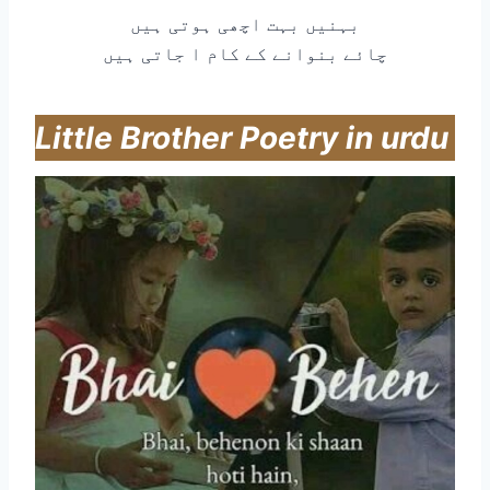
بہنیں بہت اچھی ہوتی ہیں
چائے بنوانے کے کام ا جاتی ہیں
Little Brother Poetry in urdu