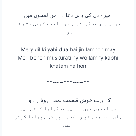
میرے دل کی یہی دعا ہے جن لمحوں میں
میری بہن مسکراتی ہے وہ لمحے کبھی ختم نہ
ہوں
Mery dil ki yahi dua hai jin lamhon may
Meri behen muskurati hy wo lamhy kabhi
khatam na hon
**~~~***~~~**
کہ بہت خوش قسمت لمحہ ہوتا ہے وہ
جن لمحوں میں بہنیں مسکرایا کرتی ہیں
ہاں بعد میں تو وہ کسی اور کی ہوجایا کرتی
ہیں