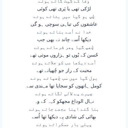
وفا کے گیت گاتے ہوئے
لڑکی تھی یا پَری تھی کوئی
چُپ ہو گیا میں بتاتے ہوئے
عاشقوں کی تباہی سوچی ہو گی
خدا نے اُسے بناتے ہوئے
دیکھا اُسے چاند نے بھی جب
چُھپ گیا پھر شرماتے ہوئے
حُسن کے یُوں تو ہزاروں موتی تھے
اُسے دیکھا سب کو جلاتے ہوئے
محبت کے راز جو چُھپانے تھے
بول گیا میں سب چُھپاتے ہوئے
کومل ہاتھوں کو سجایا تھا مہندی سے
چہرے پے لالی لگاتے ہوئے
نہال الوداع مجھکو کہہ کے وہ
بنا گئے اپنا مجھے جاتے ہوئے
بھائی کی شادی پے دیکھا تھا اُسے
پہلی بار مسکراتے ہوئے