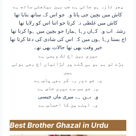
پھر تازہ ہو جاتی ہے جب بہن بیٹھتی ساتھ ہے
کاش میں بچپن جی پاتا وہ جو اس کے ساتھ بتایا تھا
کاش میں غلطی نہ کرتا جو اتنا اس کو رلایا تھا
رشتہ اب وہ کہاں رہا ہمارا جو بچپن میں ہوا کرتا تھا
اج بستا رہا ہوں میں کہ اس کی شادی کی دعا کرتا تھا
خیر وقت بھی تھا حالات بھی تھے
میری بہن اج تک ویسی ہے
بڑے تو ہم ہو ہی گئے پر لڑائیاں اج بھی ہوتی
ہیں
وہ جو دور رہ کر بھی پاس ہے
وہ جو سب سے میری خاص ہے
وہ بہن ہے میری ماں جیسی
وہ اپنے پن کا احساس ہے
Best Brother Ghazal in Urdu