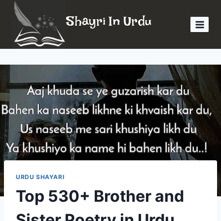
Skip
Shayri In Urdu
to
content
URDU SHAYARI
Top 530+ Brother and
Sister Poetry in Urdu