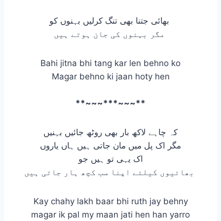
بھائی جتنا بھی تنگ کرلیں بہنوں کو
مگر بہنوں کی جان ہوتے ہیں
Bahi jitna bhi tang kar len behno ko
Magar behno ki jaan hoty hen
**~~~***~~~**
کہ چاہے لاکھ بار بھی روٹھ جائیں بہنیں
مگر اک پل میں مان جاتی ہیں ہاں یاروں
اک یہی تو ہیں جو
بھائیوں کیلئے اپنا سب کچھ ہار جاتی ہیں
Kay chahy lakh baar bhi ruth jay behny
magar ik pal my maan jati hen han yarro