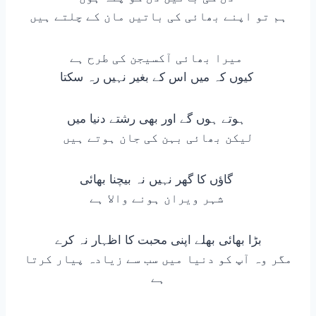
ہم تو اپنے بھائی کی باتیں مان کے چلتے ہیں
میرا بھائی آکسیجن کی طرح ہے
کیوں کہ میں اس کے بغیر نہیں رہ سکتا
ہوتے ہوں گے اور بھی رشتے دنیا میں
لیکن بھائی بہن کی جان ہوتے ہیں
گاؤں کا گھر نہیں نہ بیچنا بھائی
شہر ویران ہونے والا ہے
بڑا بھائی بھلے اپنی محبت کا اظہار نہ کرے
مگر وہ آپ کو دنیا میں سب سے زیادہ پیار کرتا
ہے