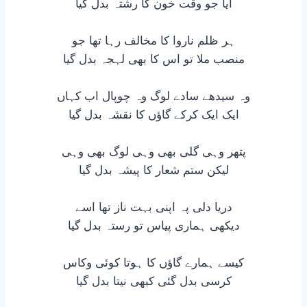
آیا جو وقت خون کا رشتہ بدل گیا
ہر ظلم ناروا کا مخالف رہا تھا جو
منصب ملا تو اس کا بھی لہجہ بدل گیا
وہ سیدھے سادے لوگ وہ چوپال اب کہاں
ایک ایک کرکے گاؤں کا نقشہ بدل گیا
پتھر وہی گلی بھی وہی لوگ بھی وہی
لیکن ستم شعار کا پیشہ بدل گیا
دریا دلی پہ اپنی بہت ناز تھا اسے
دیکھی ہماری پیاس تو رستہ بدل گیا
کیسے ہمارے گاؤں کا ہوتا کوئی وکاس
کرسی بدل گئی کبھی نیتا بدل گیا