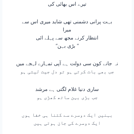
تیرے اس بھائی کی
بہت پرانی دشمنی تھی شاید میری اس سے
میرا
انتظار کرنے مجھ سے پہلے ائی
“بڑی بہن “
نہ جانے کون سی دولت ہے آپی تمہارے لہجے میں
جب بھی بات کرتی ہو تو دل جیت لیتی ہو
ساری دنیا غلام لگتی ہے مرشد
جب بڑی بہن ساتھ کھڑی ہو
بہنیں ایک دوسرے سے کتنا ہی خفا ہوں
ایک دوسرے کی جان ہوتی ہیں