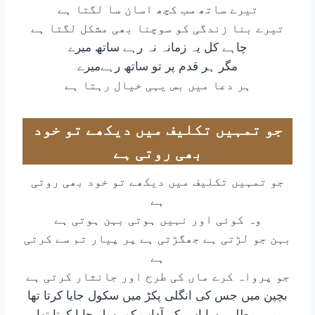
تیرے ساتھ سب کچھ اسان سا لگتا ہے
تیرے بنا زندگی کو سوچنا بھی مشکل لگتا ہے
چاہے کل یہ زمانہ نہ رہے ساتھ میرے
مگر ہر قدم پر تو ساتھ رہےمیرے
ہر دعا میں بس یہی خیال رہتا ہے
جو تمہیں تکلیف میں دیکھے تو خود
بھی روتی ہے
جو تمہیں تکلیف میں دیکھے تو خود بھی روتی
ہے
وہ کوئی اور نہیں ہوتی بہن ہوتی ہے
بہن جو لڑتی ہے جھگڑتی ہے پر پیار تم سے کرتی
ہے
جو پرواہ کرے ماں کی طرح اور جانثار کرتی ہے
بچپن میں جس کی انگلی پکڑ میں سکول جایا کرتا تھا
میں مطلبی سا اس کے آداب کو بھول جایا کرتا تھا