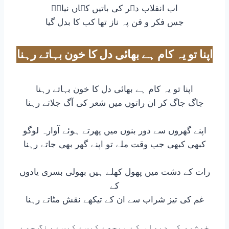
اب انقلاب دہر کی باتیں کہاں نیازؔ
جس فکر و فن پہ ناز تھا کب کا بدل گیا
اپنا تو یہ کام ہے بھائی دل کا خون بہاتے رہنا
اپنا تو یہ کام ہے بھائی دل کا خون بہاتے رہنا
جاگ جاگ کر ان راتوں میں شعر کی آگ جلاتے رہنا
اپنے گھروں سے دور بنوں میں پھرتے ہوئے آوارہ لوگو
کبھی کبھی جب وقت ملے تو اپنے گھر بھی جاتے رہنا
رات کے دشت میں پھول کھلے ہیں بھولی بسری یادوں
کے
غم کی تیز شراب سے ان کے تیکھے نقش مٹاتے رہنا
خوشبو کی دیوار کے پیچھے کیسے کیسے رنگ جمے