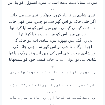
میں نے ستایا بہت بہت اسے یہ میرے انسوؤں کو پیا اس
نے
تیری شادی پر نہ یاد کروں چھٹکارا تجھ سے مل جائے
اگر چلی جائے تو اس گھر سے تو چہرہ میرا کھل جائے
نہ جانے کیسی کیسی باتیں میں اس کو سنایا کرتا تھا
نادانی میں اس کو میں بہت رلایا کرتا تھا
دن رہ گئے ہیں تھوڑے تیرے شادی اب ہو جائے گی
اچھا ہوگا بہنا جب تو اس گھر سے چلی جائے گی
اور شادی جب ہوئی اس کی میں انسو نہ روک پایا تھا
شادی ہی تو ہوئی ہے نہ جانے کیسے خود کو سمجھایا
تھا
وہ بچپن سارا یاد اتا اب کیسے بچھڑ چکے ہیں
ہم
اس کے سر ہے ذمہ داری اب بولنے کے رشتے جڑے
ہیں ہم
وہ وقت کبھی نہ لوٹا اور وہ یادیں ساری یاد
ہے